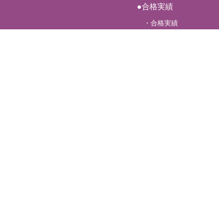
●合格実績
・合格実績
●講師ブログ
・一覧
●お知らせ・トピック
・一覧
小・中学部
中学入試部
個別指導部
利用規約／プライバシーポリシー
会社案内
Copyright © Risshikan Seminar co.ltd All Right Reserved.