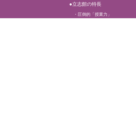
●立志館の特長
・圧倒的「授業力」
・サポート体制9
●開講講座紹介
・2026平常授業
・2026夏期講習
●立志館DreamCampus
・イベントのご案内