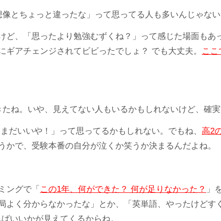
想像とちょっと違ったな」って思ってる人も多いんじゃない
けど、「思ったより勉強むずくね？」って感じた場面もあ
にギアチェンジされてビビったでしょ？ でも大丈夫。
ここ
きたね。いや、見えてない人もいるかもしれないけど、確
 まだいいや！」って思ってるかもしれない。でもね、
高2
うかで、受験本番の自分が泣くか笑うか決まるんだよね。
ミングで「
この1年、何ができた？ 何が足りなかった？
」
局よく分からなかったな」とか、「英単語、やったけどす
ればいいかが見えてくるからね。