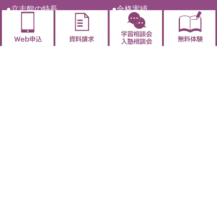
●立志館の特長
●合格実績
・圧倒的「授業力」
・合格実績
・サポート体制9
●開講講座紹介
●講師ブログ
・2026平常授業
・一覧
・2026夏期講習
●お知らせ・トピックス
●立志館DreamCampus
・一覧
・イベントのご案内
小・中学部
中学入試部
個別指導部