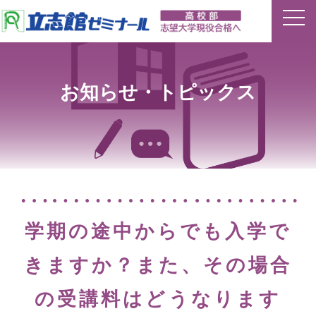
ホーム
お知らせ・トピックス
特長
夏期講習
平常授業
イベント
学期の途中からでも入学で
合格実績
きますか？また、その場合
の受講料はどうなります
講師ブログ