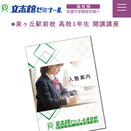
■泉ヶ丘駅前校 高校1年生 開講講座
ホーム
特長
夏期講習
平常授業
イベント
合格実績
講師ブログ