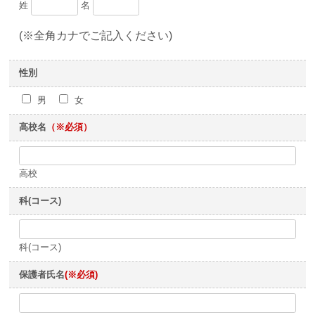
姓
名
(※全角カナでご記入ください)
性別
男
女
高校名
（※必須）
高校
科(コース)
科(コース)
保護者氏名
(※必須)