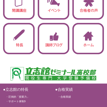
●立志館の特長
●合格実績
・圧倒的「授業力」
・合格実績
・サポート体制9