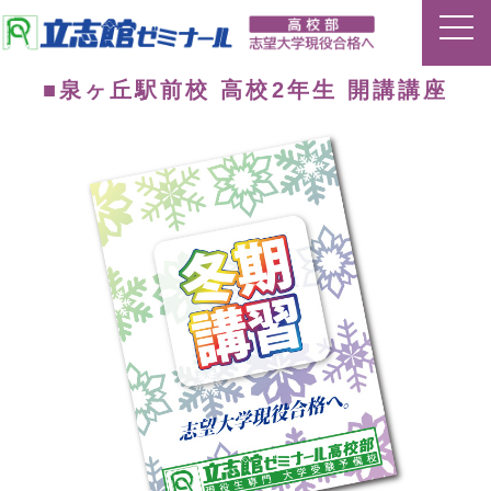
■泉ヶ丘駅前校 高校2年生 開講講座
ホーム
特長
夏期講習
平常授業
イベント
合格実績
講師ブログ