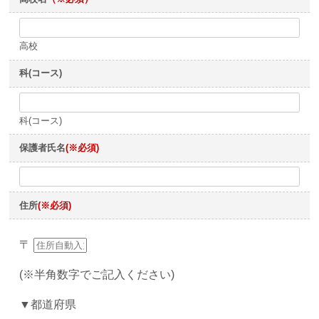
高校
科(コース)
科(コース)
保護者氏名
(※必須)
住所
(※必須)
〒
(※半角数字でご記入ください)
▼都道府県