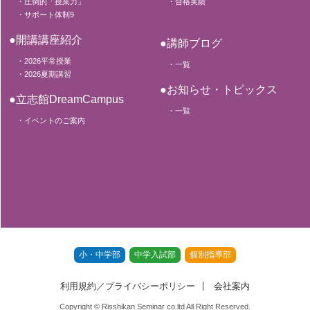
・圧倒的「授業力」
・合格実績
・サポート体制9
●開講講座紹介
●講師ブログ
・2026平常授業
・一覧
・2026夏期講習
●お知らせ・トピックス
●立志館DreamCampus
・一覧
・イベントのご案内
小・中学部
中学入試部
個別指導部
利用規約／プライバシーポリシー
会社案内
Copyright © Risshikan Seminar co.ltd All Right Reserved.