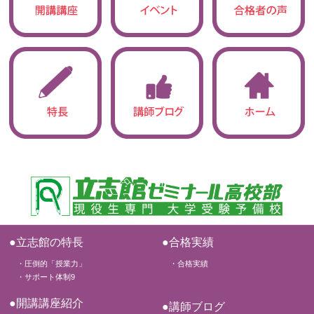
●立志館の特長
●合格実績
・圧倒的「授業力」
・合格実績
・サポート体制9
●開講講座紹介
●講師ブログ