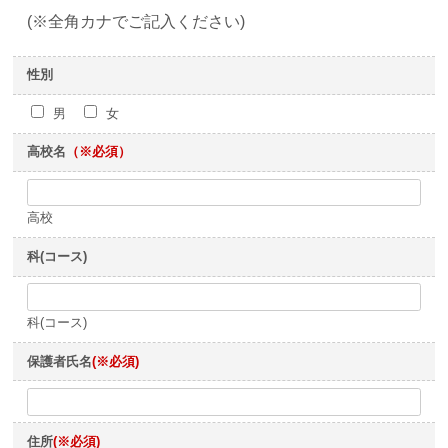
(※全角カナでご記入ください)
性別
男
女
高校名
（※必須）
高校
科(コース)
科(コース)
保護者氏名
(※必須)
住所
(※必須)