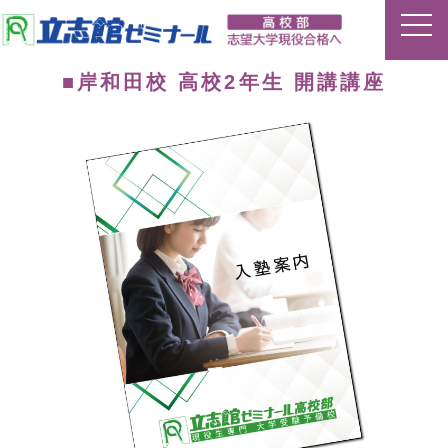
■岸和田校 高校2年生 開講講座
ホーム
特長
夏期講習
平常授業
イベント
合格実績
講師ブログ