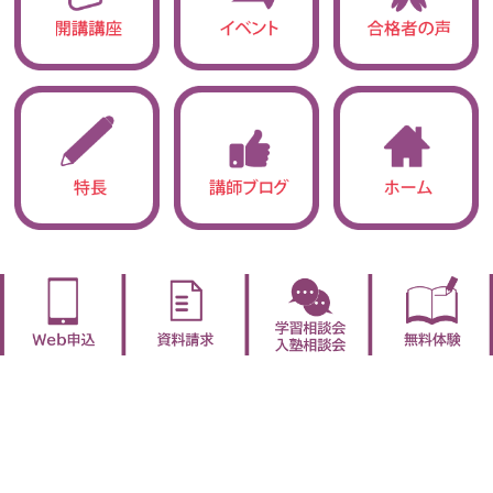
●立志館の特長
●合格実績
・圧倒的「授業力」
・合格実績
・サポート体制9
●開講講座紹介