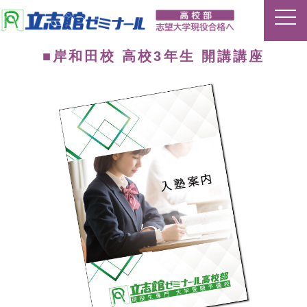
■岸和田校 高校3年生 開講講座
ホーム
特長
夏期講習
平常授業
イベント
合格実績
講師ブログ