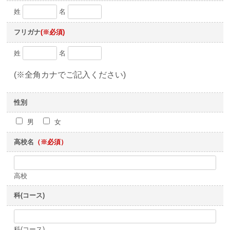
姓
名
フリガナ
(※必須)
姓
名
(※全角カナでご記入ください)
性別
男
女
高校名
（※必須）
高校
科(コース)
科(コース)