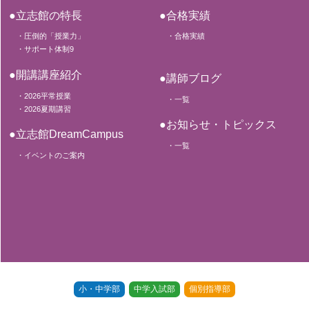
●立志館の特長
●合格実績
・圧倒的「授業力」
・合格実績
・サポート体制9
●開講講座紹介
●講師ブログ
・2026平常授業
・一覧
・2026夏期講習
●お知らせ・トピックス
●立志館DreamCampus
・一覧
・イベントのご案内
小・中学部
中学入試部
個別指導部