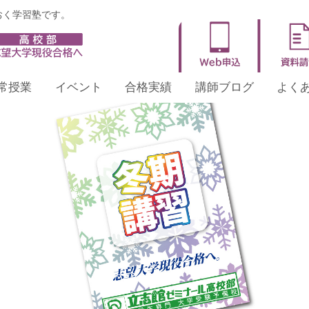
おく学習塾です。
■岸和田校 高校3年生 開講講座
常授業
イベント
合格実績
講師ブログ
よく