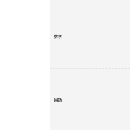
数学
国語