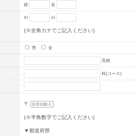
姓
名
ｾｲ
ﾒｲ
(※全角カナでご記入ください)
男
女
高校
科(コース)
〒
(※半角数字でご記入ください)
▼都道府県