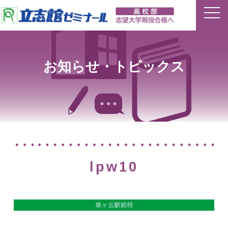
ホーム
お知らせ・トピックス
特長
夏期講習
平常授業
イベント
lpw10
合格実績
講師ブログ