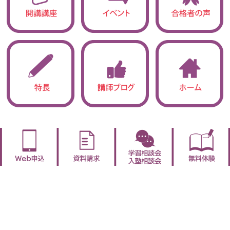
●立志館の特長
●合格実績
・圧倒的「授業力」
・合格実績
・サポート体制9
●開講講座紹介