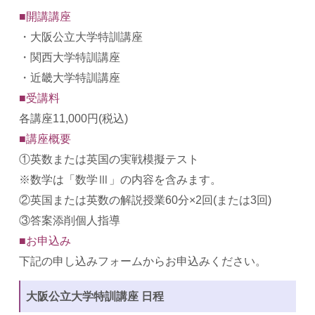
■開講講座
・大阪公立大学特訓講座
・関西大学特訓講座
・近畿大学特訓講座
■受講料
各講座11,000円(税込)
■講座概要
①英数または英国の実戦模擬テスト
※数学は「数学Ⅲ」の内容を含みます。
②英国または英数の解説授業60分×2回(または3回)
③答案添削個人指導
■お申込み
下記の申し込みフォームからお申込みください。
大阪公立大学特訓講座 日程