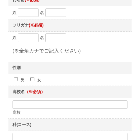
姓
名
フリガナ
(※必須)
姓
名
(※全角カナでご記入ください)
性別
男
女
高校名
（※必須）
高校
科(コース)