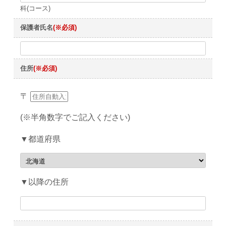
科(コース)
保護者氏名
(※必須)
住所
(※必須)
〒
(※半角数字でご記入ください)
▼都道府県
▼以降の住所