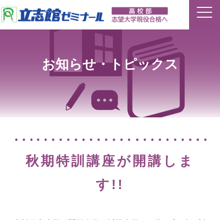
ホーム
お知らせ・トピックス
特長
夏期講習
平常授業
イベント
秋期特訓講座が開講しま
合格実績
す!!
講師ブログ