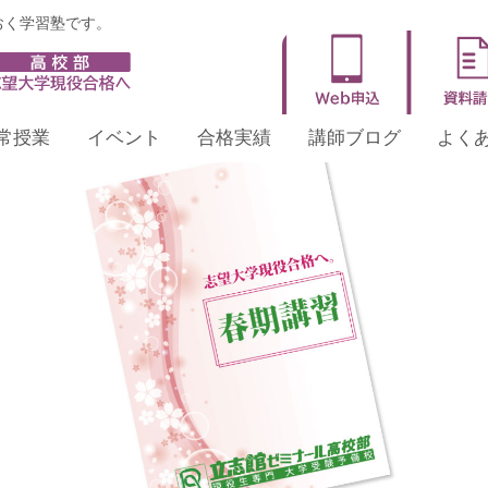
おく学習塾です。
■鳳駅前校 新高校2年生 開講講座
常授業
イベント
合格実績
講師ブログ
よく