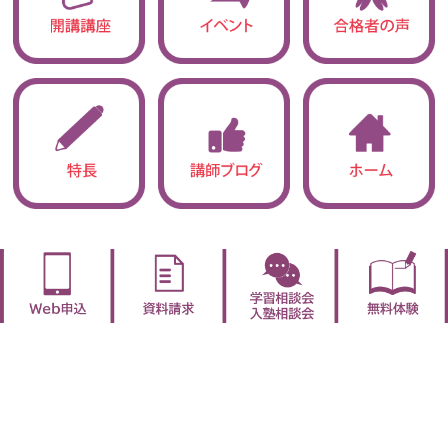
●立志館の特長
●合格実績
・圧倒的「授業力」
・合格実績
・サポート体制9
●開講講座紹介