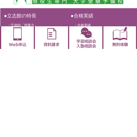
●立志館の特長
●合格実績
・圧倒的「授業力」
・合格実績
・サポート体制9
●開講講座紹介
●講師ブログ
・2026平常授業
・一覧
・2026夏期講習
●お知らせ・トピックス
●立志館DreamCampus
・一覧
・イベントのご案内